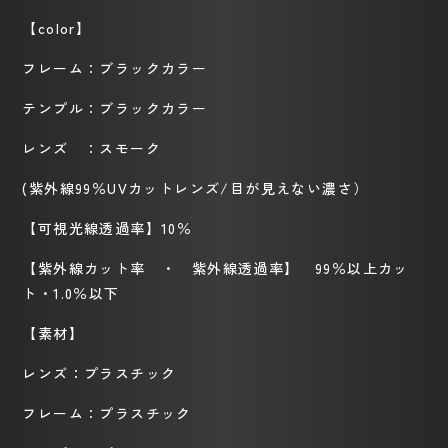
【color】
フレーム：ブラックカラー
テンプル：ブラックカラー
レンズ ：スモーク
(
紫外線
99
％
UV
カットレンズ
/
目が見えない濃さ）
【可視光線透過率】
10
％
【紫外線カット率 ・ 紫外線透過率】
99
％以上カッ
ト・
1.0
％以下
【素材】
レンズ：プラスチック
フレーム：プラスチック