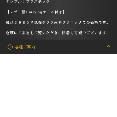
テンプル：プラスチック
【レザー調Carryingケース付き】
税込２９８０￥現在チワワ歯科クリニックでの価格です。
店頭にて実物をご覧いただき、試着も可能でございます、
郵送もしておりますので、お電話にてお問い合わせ下さ
各種ご案内
い。
お電話はこちら
WEB予約はこちら
医院までのアクセス
ALL